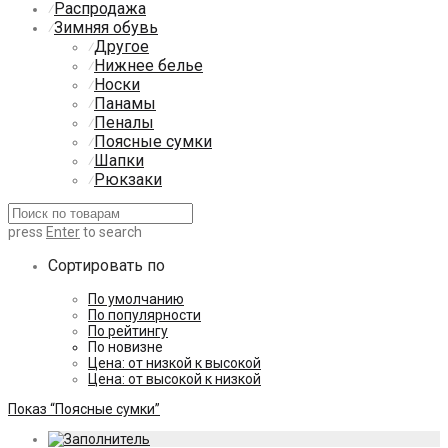
Распродажа
⁄
Зимняя обувь
⁄
Другое
⁄
Нижнее белье
⁄
Носки
⁄
Панамы
⁄
Пеналы
⁄
Поясные сумки
⁄
Шапки
⁄
Рюкзаки
⁄
press
Enter
to search
Сортировать по
По умолчанию
По популярности
По рейтингу
По новизне
Цена: от низкой к высокой
Цена: от высокой к низкой
Показ
“Поясные сумки”