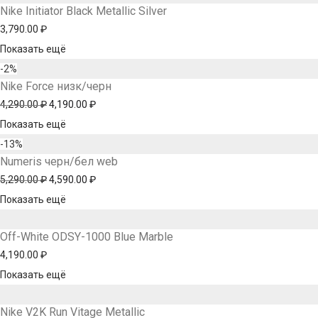
Nike Initiator Black Metallic Silver
3,790.00
₽
Показать ещё
-
2
%
Nike Force низк/черн
4,290.00
₽
Первоначальная
4,190.00
₽
Текущая
Показать ещё
цена
цена:
-
13
%
составляла
4,190.00 ₽.
Numeris черн/бел web
4,290.00 ₽.
5,290.00
₽
Первоначальная
4,590.00
₽
Текущая
Показать ещё
цена
цена:
составляла
4,590.00 ₽.
Off-White ODSY-1000 Blue Marble
5,290.00 ₽.
4,190.00
₽
Показать ещё
Nike V2K Run Vitage Metallic