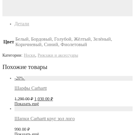
Детали
Белый, Бордовый, Голубой, Жёлтый, Зелёный,
Цвет
Коричневый, Синий, Фиолетовый
Категории:
Носки
,
Рюкзаки и аксессуары
Похожие товары
-
20
%
Шарфы Carhartt
Первоначальная
Текущая
1,290.00
₽
1,030.00
₽
цена
цена:
Показать ещё
составляла
1,030.00 ₽.
1,290.00 ₽.
Шапки Carhartt круг зол лого
990.00
₽
Показать ещё