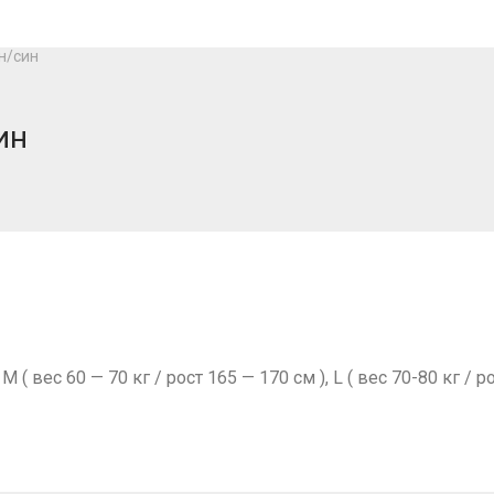
н/син
ин
 M ( вес 60 — 70 кг / рост 165 — 170 см ), L ( вес 70-80 кг / р