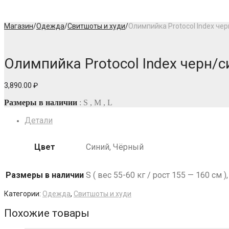
Магазин
/
Одежда
/
Свитшоты и худи
/
Олимпийка Protocol Index чер
Олимпийка Protocol Index черн/с
3,890.00
₽
Размеры в наличии
: S , M , L
Детали
Цвет
Синий, Чёрный
Размеры в наличии
S ( вес 55-60 кг / рост 155 — 160 см ),
Категории:
Одежда
,
Свитшоты и худи
Похожие товары