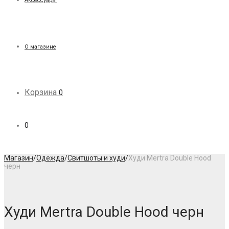
Аксессуары
О магазине
Корзина
0
0
Магазин
/
Одежда
/
Свитшоты и худи
/
Худи Mertra Double Hood
черн
Худи Mertra Double Hood черн