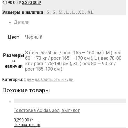
Первоначальная
Текущая
4,190.00
₽
3,390.00
₽
цена
цена:
составляла
3,390.00 ₽.
Размеры в наличии
: S , S , M , L , L , XL , XL
4,190.00 ₽.
Детали
Цвет
Чёрный
S ( вес 55-60 кг / рост 155 — 160 см ), M ( вес
Размеры
60 — 70 кг / рост 165 — 170 см ), L ( вес 70-80
в
кг / рост 175-180 см ), XL ( вес 80 — 90 кг /
наличии
рост 185-190 см )
Категории:
Одежда
,
Свитшоты и худи
Похожие товары
Толстовка Adidas зел, вып/лог
3,290.00
₽
Показать ещё