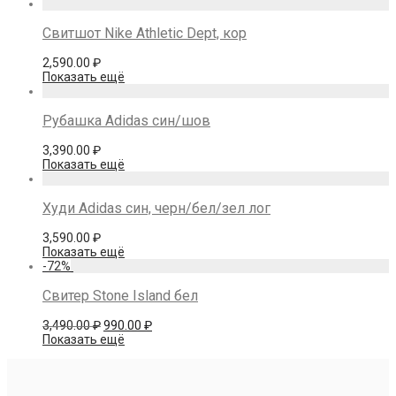
Свитшот Nike Athletic Dept, кор
2,590.00
₽
Показать ещё
Рубашка Adidas син/шов
3,390.00
₽
Показать ещё
Худи Adidas син, черн/бел/зел лог
3,590.00
₽
Показать ещё
-
72
%
Свитер Stone Island бел
Первоначальная
Текущая
3,490.00
₽
990.00
₽
цена
цена:
Показать ещё
составляла
990.00 ₽.
3,490.00 ₽.