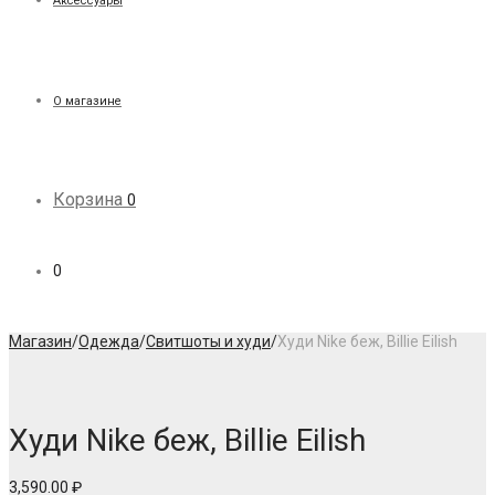
Аксессуары
О магазине
Корзина
0
0
Магазин
/
Одежда
/
Свитшоты и худи
/
Худи Nike беж, Billie Eilish
Худи Nike беж, Billie Eilish
3,590.00
₽