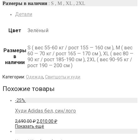
Размеры в наличии
: S , M , XL , 2XL
Детали
Цвет
Зелёный
S ( вес 55-60 кг / рост 155 — 160 см ), M ( вес
Размеры
60 — 70 кг / рост 165 — 170 см ), XL ( вес 80 —
в
90 кг / рост 185-190 см ), 2XL ( вес 90-95 кг /
наличии
рост 190 — 200 см )
Категории:
Одежда
,
Свитшоты и худи
Похожие товары
-
25
%
Худи Adidas бел, син/лого
Первоначальная
Текущая
2,690.00
₽
2,010.00
₽
цена
цена:
Показать ещё
составляла
2,010.00 ₽.
2,690.00 ₽.