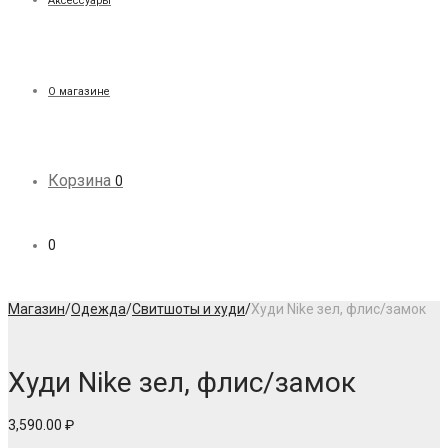
Аксессуары
О магазине
Корзина
0
0
Магазин
/
Одежда
/
Свитшоты и худи
/
Худи Nike зел, флис/замок
Худи Nike зел, флис/замок
3,590.00
₽