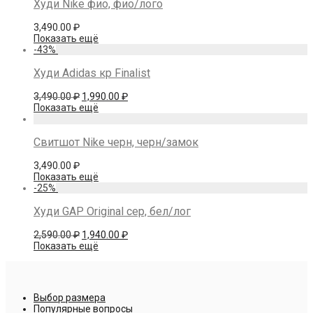
Худи Nike фио, фио/лого
3,490.00
₽
Показать ещё
-
43
%
Худи Adidas кр Finalist
Первоначальная
Текущая
3,490.00
₽
1,990.00
₽
цена
цена:
Показать ещё
составляла
1,990.00 ₽.
3,490.00 ₽.
Свитшот Nike черн, черн/замок
3,490.00
₽
Показать ещё
-
25
%
Худи GAP Original сер, бел/лог
Первоначальная
Текущая
2,590.00
₽
1,940.00
₽
цена
цена:
Показать ещё
составляла
1,940.00 ₽.
2,590.00 ₽.
Выбор размера
Популярные вопросы