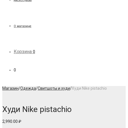
Аксессуары
О магазине
Корзина
0
0
Магазин
/
Одежда
/
Свитшоты и худи
/
Худи Nike pistachio
Худи Nike pistachio
2,990.00
₽