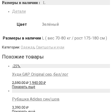
Размеры в наличии :
L
Детали
Цвет
Зелёный
Размеры в наличии
L ( вес 70-80 кг / рост 175-180 см )
Категории:
Одежда
,
Свитшоты и худи
Похожие товары
-
25
%
Худи GAP Original сер, бел/лог
Первоначальная
Текущая
2,590.00
₽
1,940.00
₽
цена
цена:
Показать ещё
составляла
1,940.00 ₽.
2,590.00 ₽.
Рубашка Adidas син/шов
3,390.00
₽
Показать ещё