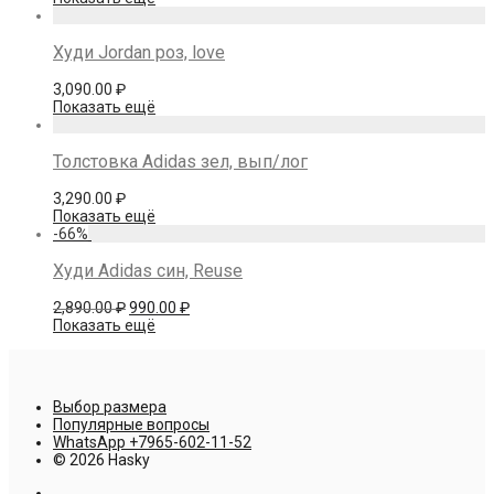
Худи Jordan роз, love
3,090.00
₽
Показать ещё
Толстовка Adidas зел, вып/лог
3,290.00
₽
Показать ещё
-
66
%
Худи Adidas син, Reuse
Первоначальная
Текущая
2,890.00
₽
990.00
₽
цена
цена:
Показать ещё
составляла
990.00 ₽.
2,890.00 ₽.
Выбор размера
Популярные вопросы
WhatsApp +7965-602-11-52
© 2026 Hasky