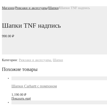
Магазин
/
Рюкзаки и аксессуары
/
Шапки
/
Шапки TNF надпись
Шапки TNF надпись
990.00
₽
Категории:
Рюкзаки и аксессуары
,
Шапки
Похожие товары
Шапки Carhartt с помпоном
1,190.00
₽
Показать ещё