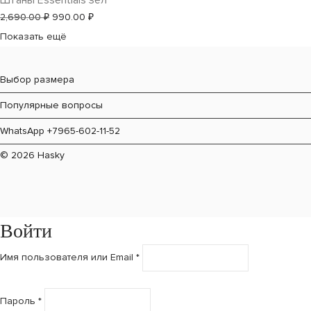
Штаны Essentials зел
2,490.00 ₽.
Первоначальная
Текущая
2,690.00
₽
990.00
₽
цена
цена:
Показать ещё
составляла
990.00 ₽.
2,690.00 ₽.
Выбор размера
Популярные вопросы
WhatsApp +7965-602-11-52
© 2026 Hasky
Войти
Имя пользователя или Email
*
Пароль
*