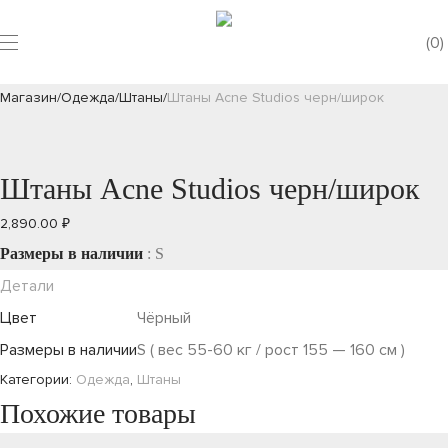
0
Магазин
/
Одежда
/
Штаны
/
Штаны Acne Studios черн/широк
Штаны Acne Studios черн/широк
2,890.00
₽
Размеры в наличии
: S
Детали
Цвет
Чёрный
Размеры в наличии
S ( вес 55-60 кг / рост 155 — 160 см )
Категории:
Одежда
,
Штаны
Похожие товары