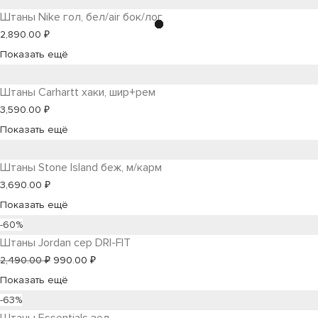
Штаны Nike гол, бел/air бок/лог
2,890.00
₽
Показать ещё
Штаны Carhartt хаки, шир+рем
3,590.00
₽
Показать ещё
Штаны Stone Island беж, м/карм
3,690.00
₽
Показать ещё
-
60
%
Штаны Jordan сер DRI-FIT
Первоначальная
Текущая
2,490.00
₽
990.00
₽
цена
цена:
Показать ещё
составляла
990.00 ₽.
-
63
%