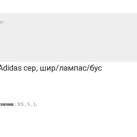
ус
didas сер, шир/лампас/бус
аличии
: XS , S , L