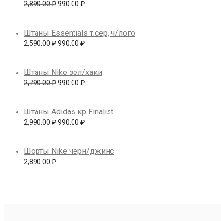
Первоначальная цена составляла 2,890.00 ₽.
Текущая цена: 990.00 ₽.
2,890.00
₽
990.00
₽
Штаны Essentials т.сер, ч/лого
Первоначальная цена составляла 2,590.00 ₽.
Текущая цена: 990.00 ₽.
2,590.00
₽
990.00
₽
Штаны Nike зел/хаки
Первоначальная цена составляла 2,790.00 ₽.
Текущая цена: 990.00 ₽.
2,790.00
₽
990.00
₽
Штаны Adidas кр Finalist
Первоначальная цена составляла 2,990.00 ₽.
Текущая цена: 990.00 ₽.
2,990.00
₽
990.00
₽
Шорты Nike черн/джинс
2,890.00
₽