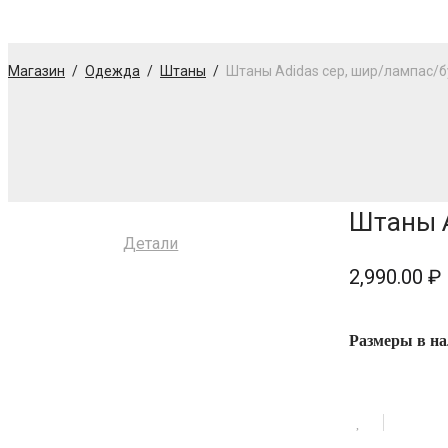
Магазин
/
Одежда
/
Штаны
/
Штаны Adidas сер, шир/лампас/б
Штаны A
Детали
2,990.00
₽
Размеры в н