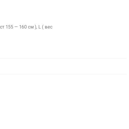
ст 155 — 160 см ), L ( вес
-
66
%