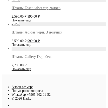
Штаны Essentials т.сер, ч/лого
Первоначальная
Текущая
2,590.00
₽
990.00
₽
цена
цена:
Показать ещё
составляла
990.00 ₽.
-
62
%
2,590.00 ₽.
Штаны Adidas черн, 3 пол/низ
Первоначальная
Текущая
2,590.00
₽
990.00
₽
цена
цена:
Показать ещё
составляла
990.00 ₽.
2,590.00 ₽.
Штаны Gallery Dept беж
2,790.00
₽
Показать ещё
Выбор размера
Популярные вопросы
WhatsApp +7965-602-11-52
© 2026 Hasky