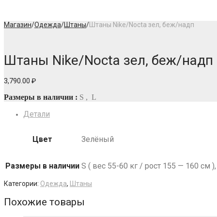
Магазин
/
Одежда
/
Штаны
/
Штаны Nike/Nocta зел, беж/надп
Штаны Nike/Nocta зел, беж/надп
3,790.00
₽
Размеры в наличии :
S , L
Детали
Цвет
Зелёный
Размеры в наличии
S ( вес 55-60 кг / рост 155 — 160 см ),
Категории:
Одежда
,
Штаны
Похожие товары