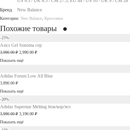
US 9.5 / UK 8.5 / СМ 27.5, EU 44 / US 10 / UK 9 / СМ 28
Бренд
New Balance
Категории:
New Balance
,
Кроссовки
Похожие товары
-
25
%
Asics Gel Sonoma сер
Первоначальная
Текущая
3,990.00
₽
2,990.00
₽
цена
цена:
Показать ещё
составляла
2,990.00 ₽.
Adidas Forum Low All Blue
3,990.00 ₽.
3,890.00
₽
Показать ещё
-
20
%
Adidas Superstar Melting беж/кор/зел
Первоначальная
Текущая
3,990.00
₽
3,190.00
₽
цена
цена:
Показать ещё
составляла
3,190.00 ₽.