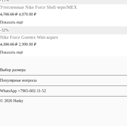
-
15
%
Утепленные Nike Force Shell черн/МЕХ
3,990.00 ₽.
Первоначальная
Текущая
4,790.00
₽
4,070.00
₽
цена
цена:
Показать ещё
составляла
4,070.00 ₽.
-
32
%
Nike Force Goretex Wint корич
4,790.00 ₽.
Первоначальная
Текущая
4,390.00
₽
2,990.00
₽
цена
цена:
Показать ещё
составляла
2,990.00 ₽.
4,390.00 ₽.
Выбор размера
Популярные вопросы
WhatsApp +7965-602-11-52
© 2026 Hasky