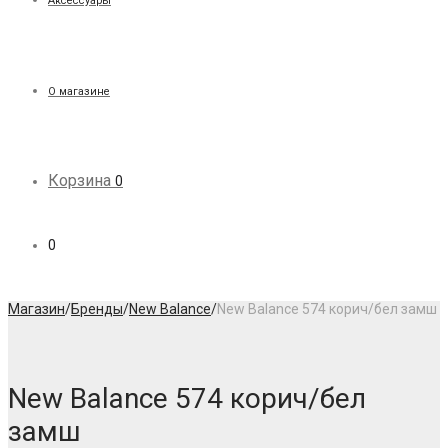
Аксессуары
О магазине
Корзина
0
0
Магазин
/
Бренды
/
New Balance
/
New Balance 574 корич/бел замш
New Balance 574 корич/бел
замш