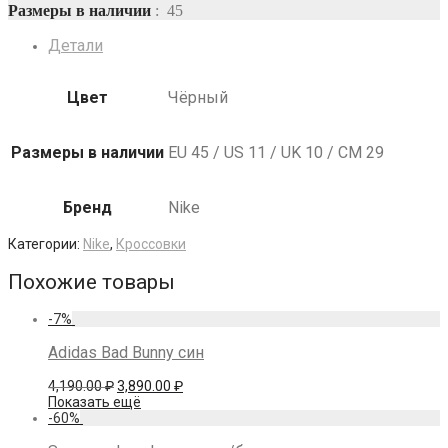
Размеры в наличии
: 45
Детали
Цвет
Чёрный
Размеры в наличии
EU 45 / US 11 / UK 10 / СМ 29
Бренд
Nike
Категории:
Nike
,
Кроссовки
Похожие товары
-
7
%
Adidas Bad Bunny син
Первоначальная
Текущая
4,190.00
₽
3,890.00
₽
цена
цена:
Показать ещё
составляла
3,890.00 ₽.
-
60
%
4,190.00 ₽.