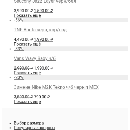
Saucony Jazz Layer черн/бел
Первоначальная
Текущая
3,990.00
₽
1,590.00
₽
цена
цена:
Показать ещё
составляла
1,590.00 ₽.
-
56
%
3,990.00 ₽.
TNF Boots черн, кор/под
Первоначальная
Текущая
4,490.00
₽
1,990.00
₽
цена
цена:
Показать ещё
составляла
1,990.00 ₽.
-
33
%
4,490.00 ₽.
Vans Wavy Baby ч/б
Первоначальная
Текущая
2,990.00
₽
1,990.00
₽
цена
цена:
Показать ещё
составляла
1,990.00 ₽.
-
80
%
2,990.00 ₽.
Зимние Nike M2K Tekno ч/б черн.п МЕХ
Первоначальная
Текущая
3,890.00
₽
790.00
₽
цена
цена:
Показать ещё
составляла
790.00 ₽.
3,890.00 ₽.
Выбор размера
Популярные вопросы