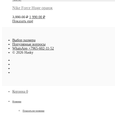
3,890.00 ₽.
Nike Force Huge оранж
Первоначальная
Текущая
3,990.00
₽
1,990.00
₽
цена
цена:
Показать ещё
составляла
1,990.00 ₽.
3,990.00 ₽.
Выбор размера
Популярные вопросы
WhatsApp +7965-602-11-52
© 2026 Hasky
Корзина
0
Новинки
Показать все новинки