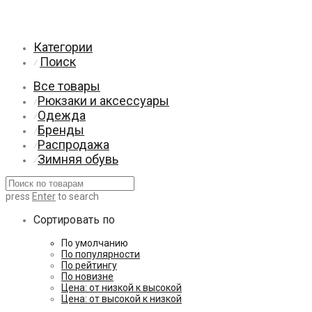
Категории
Поиск
⁄
Все товары
Рюкзаки и аксессуары
⁄
Одежда
⁄
Бренды
⁄
Распродажа
⁄
Зимняя обувь
⁄
press
Enter
to search
Сортировать по
По умолчанию
По популярности
По рейтингу
По новизне
Цена: от низкой к высокой
Цена: от высокой к низкой