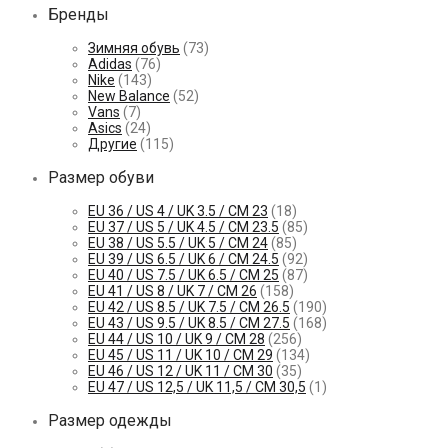
Бренды
Зимняя обувь
(73)
Adidas
(76)
Nike
(143)
New Balance
(52)
Vans
(7)
Asics
(24)
Другие
(115)
Размер обуви
EU 36 / US 4 / UK 3.5 / СМ 23
(18)
EU 37 / US 5 / UK 4.5 / СМ 23.5
(85)
EU 38 / US 5.5 / UK 5 / СМ 24
(85)
EU 39 / US 6.5 / UK 6 / СМ 24.5
(92)
EU 40 / US 7.5 / UK 6.5 / СМ 25
(87)
EU 41 / US 8 / UK 7 / СМ 26
(158)
EU 42 / US 8.5 / UK 7.5 / СМ 26.5
(190)
EU 43 / US 9.5 / UK 8.5 / СМ 27.5
(168)
EU 44 / US 10 / UK 9 / СМ 28
(256)
EU 45 / US 11 / UK 10 / СМ 29
(134)
EU 46 / US 12 / UK 11 / СМ 30
(35)
EU 47 / US 12,5 / UK 11,5 / СМ 30,5
(1)
Размер одежды