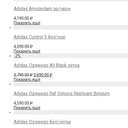
4,390.00 ₽.
Adidas Amsterdam ор/черн
4,190.00
₽
Показать ещё
Adidas Control 5 бел/кор
4,090.00
₽
Показать ещё
-
3
%
Adidas Ozweego All Black сетка
Первоначальная
Текущая
3,790.00
₽
3,690.00
₽
цена
цена:
Показать ещё
составляла
3,690.00 ₽.
3,790.00 ₽.
Adidas Ozweego Raf Simons Replicant Belgium
4,590.00
₽
Показать ещё
Adidas Ozweego бел/сетка