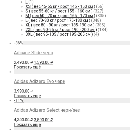
L
(1)
XS ( вес 45-55 кг / рост 145 - 150 см )
(56)
S ( вес 55-60 кг / рост 155 - 160 см )
(327)
M ( вес 60 - 70 кг / рост 165 - 170 см )
(335)
L ( вес 70-80 кг / рост 175-180 см )
(348)
XL ( вес 80 - 90 кг / рост 185-190 см )
(385)
2XL ( вес 90-95 кг / рост 190 - 200 см )
(184)
3XL ( вес 95-105 / рост 195-205 см )
(4)
-
36
%
Adicane Slide черн
Первоначальная
Текущая
2,490.00
₽
1,590.00
₽
цена
цена:
Показать ещё
составляла
1,590.00 ₽.
2,490.00 ₽.
Adidas Adizero Evo черн
3,990.00
₽
Показать ещё
-
11
%
Adidas Adizero Select черн/зел
Первоначальная
Текущая
4,390.00
₽
3,890.00
₽
цена
цена:
Показать ещё
составляла
3,890.00 ₽.