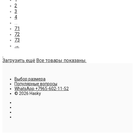
2
3
4
…
71
72
73
→
Загрузить ещё
Все товары показаны.
Выбор размера
Популярные вопросы
WhatsApp +7965-602-11-52
© 2026 Hasky