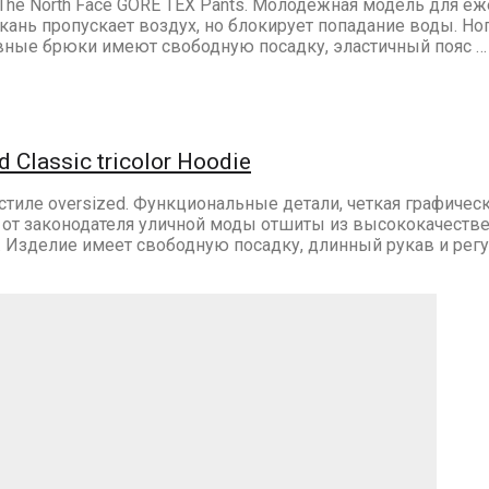
he North Face GORE TEX Pants. Молодежная модель для еж
ань пропускает воздух, но блокирует попадание воды. Но
вные брюки имеют свободную посадку, эластичный пояс …
 Classic tricolor Hoodie
тиле oversized. Функциональные детали, четкая графическа
т законодателя уличной моды отшиты из высококачественно
ь. Изделие имеет свободную посадку, длинный рукав и р