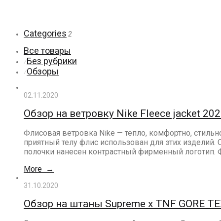
Categories
2
Все товары
Без рубрики
⁄
Обзоры
⁄
02.11.2020
Обзор на ветровку Nike Fleece jacket 2
Флисовая ветровка Nikе — тепло, комфортно, стиль
приятный телу флис использован для этих изделий.
полочки нанесен контрастный фирменный логотип. Ф
More →
31.10.2020
Обзор на штаны Supreme х TNF GORE TE