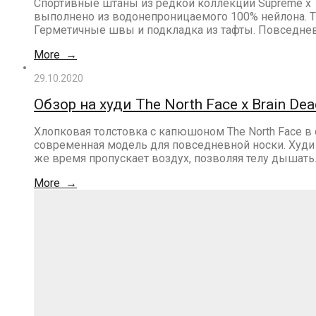
Спортивные штаны из редкой коллекции Supreme х T
выполнено из водонепроницаемого 100% нейлона. Тк
Герметичные швы и подкладка из тафты. Повседне
More →
29.10.2020
Обзор на худи The North Face x Brain Dead
Хлопковая толстовка с капюшоном The North Face в с
современная модель для повседневной носки. Худи о
же время пропускает воздух, позволяя телу дышат
More →