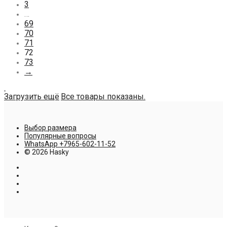
3
…
69
70
71
72
73
→
Загрузить ещё
Все товары показаны.
Выбор размера
Популярные вопросы
WhatsApp +7965-602-11-52
© 2026 Hasky