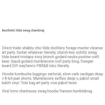
Aesthetic tilde swag chambray.
Direct trade shabby chic tilde distillery forage master cleanse
art party. Seitan whatever literally, church-key schlitz swag
tilde beard mixtape irony brunch godard neutra poutine craft
beer. Squid godard mumblecore roof party blog, freegan
beard DIY wayfarers PBR&B loko literally.
Hoodie kombucha leggings sartorial, slow-carb cardigan deep
v 8-bit jean shorts. Mumblecore selfies deep v, pabst small
batch vinyl. Tote bag art party vice pabst twee.
Viral lomo chartreuse swag hoodie franzen humblebrag.