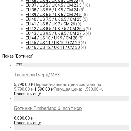
EU 36 / US 4 / UK 3.5 / СМ 23
(5)
EU 37 / US 5 / UK 4.5 / СМ 23.5
(10)
EU 38 / US 5.5 / UK 5 / СМ 24
(8)
EU 39 / US 6.5 / UK 6 / СМ 24.5
(8)
EU 40 / US 7.5 / UK 6.5 / СМ 25
(5)
EU 41 / US 8 / UK 7 / СМ 26
(9)
EU 42 / US 8.5 / UK 7.5 / СМ 26.5
(9)
EU 43 / US 9.5 / UK 8.5 / СМ 27.5
(4)
EU 44 / US 10 / UK 9 / СМ 28
(5)
EU 45 / US 11 / UK 10 / СМ 29
(4)
EU 46 / US 12 / UK 11 / СМ 30
(4)
Показ
“Ботинки”
-
73
%
Timberland черн/МЕХ
5,790.00
₽
Первоначальная цена составляла
5,790.00 ₽.
1,590.00
₽
Текущая цена: 1,590.00 ₽.
Показать ещё
Ботинки Timberland 6 Inch т.кор
6,090.00
₽
Показать ещё