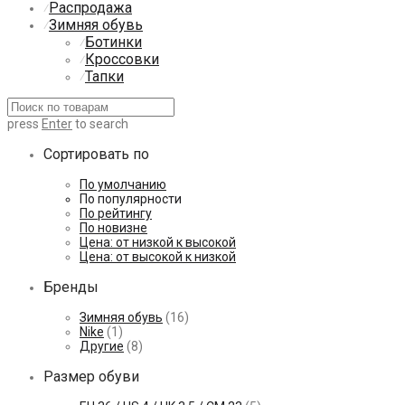
Распродажа
⁄
Зимняя обувь
⁄
Ботинки
⁄
Кроссовки
⁄
Тапки
⁄
press
Enter
to search
Сортировать по
По умолчанию
По популярности
По рейтингу
По новизне
Цена: от низкой к высокой
Цена: от высокой к низкой
Бренды
Зимняя обувь
(16)
Nike
(1)
Другие
(8)
Размер обуви