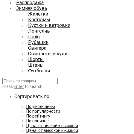
Распродажа
⁄
Зимняя обувь
⁄
Жилетки
⁄
Костюмы
⁄
Куртки и ветровки
⁄
Лонгслив
⁄
Поло
⁄
Рубашки
⁄
Свитера
⁄
Свитшоты и худи
⁄
Шорты
⁄
Штаны
⁄
Футболки
⁄
press
Enter
to search
Сортировать по
По умолчанию
По популярности
По рейтингу
По новизне
Цена: от низкой к высокой
Цена: от высокой к низкой