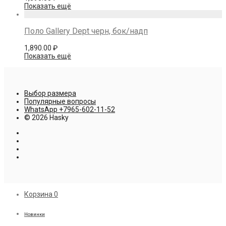
Показать ещё
Поло Gallery Dept черн, бок/надп
1,890.00
₽
Показать ещё
Выбор размера
Популярные вопросы
WhatsApp +7965-602-11-52
© 2026 Hasky
Корзина
0
Новинки