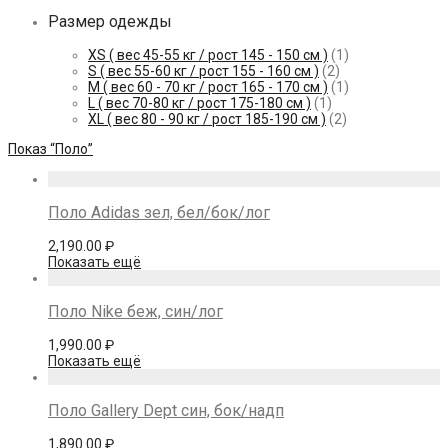
Размер одежды
XS ( вес 45-55 кг / рост 145 - 150 см )
(1)
S ( вес 55-60 кг / рост 155 - 160 см )
(2)
M ( вес 60 - 70 кг / рост 165 - 170 см )
(1)
L ( вес 70-80 кг / рост 175-180 см )
(1)
XL ( вес 80 - 90 кг / рост 185-190 см )
(2)
Показ
“Поло”
Поло Adidas зел, бел/бок/лог
2,190.00
₽
Показать ещё
Поло Nike беж, син/лог
1,990.00
₽
Показать ещё
Поло Gallery Dept син, бок/надп
1,890.00
₽