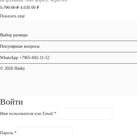
5,490.00 ₽.
Первоначальная
Текущая
5,790.00
₽
4,630.00
₽
цена
цена:
Показать ещё
составляла
4,630.00 ₽.
5,790.00 ₽.
Выбор размера
Популярные вопросы
WhatsApp +7965-602-11-52
© 2026 Hasky
Войти
Имя пользователя или Email
*
Пароль
*