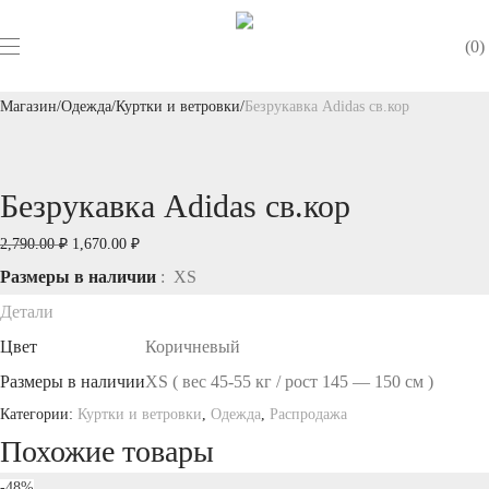
0
Магазин
/
Одежда
/
Куртки и ветровки
/
Безрукавка Adidas св.кор
Безрукавка Adidas св.кор
Первоначальная
Текущая
2,790.00
₽
1,670.00
₽
цена
цена:
Размеры в наличии
: XS
составляла
1,670.00 ₽.
Детали
2,790.00 ₽.
Цвет
Коричневый
Размеры в наличии
XS ( вес 45-55 кг / рост 145 — 150 см )
Категории:
Куртки и ветровки
,
Одежда
,
Распродажа
Похожие товары
-
48
%