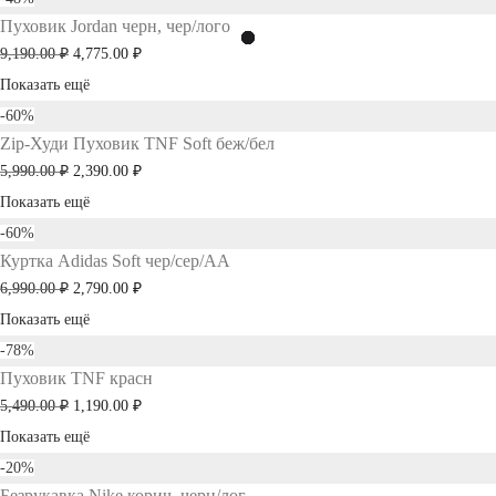
Пуховик Jordan черн, чер/лого
Первоначальная
Текущая
9,190.00
₽
4,775.00
₽
цена
цена:
Показать ещё
составляла
4,775.00 ₽.
-
60
%
Zip-Худи Пуховик TNF Soft беж/бел
9,190.00 ₽.
Первоначальная
Текущая
5,990.00
₽
2,390.00
₽
цена
цена:
Показать ещё
составляла
2,390.00 ₽.
-
60
%
Куртка Adidas Soft чер/сер/AA
5,990.00 ₽.
Первоначальная
Текущая
6,990.00
₽
2,790.00
₽
цена
цена:
Показать ещё
составляла
2,790.00 ₽.
-
78
%
Пуховик TNF красн
6,990.00 ₽.
Первоначальная
Текущая
5,490.00
₽
1,190.00
₽
цена
цена:
Показать ещё
составляла
1,190.00 ₽.
-
20
%
Безрукавка Nike корич, черн/лог