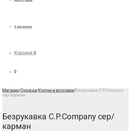
Аксессуары
О магазине
Корзина
0
0
Магазин
/
Одежда
/
Куртки и ветровки
/
Безрукавка C.P.Company
сер/карман
Безрукавка C.P.Company сер/
карман