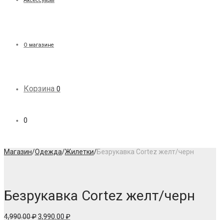
Аксессуары
О магазине
Корзина
0
0
Магазин
/
Одежда
/
Жилетки
/
Безрукавка Cortez желт/черн
Безрукавка Cortez желт/черн
Первоначальная
Текущая
4,990.00
₽
3,990.00
₽