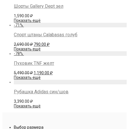
6,590.00 ₽.
Шорты Gallery Dept зел
1,590.00
₽
Показать ещё
-
71
%
Спорт штаны Calabasas голуб
Первоначальная
Текущая
2,690.00
₽
790.00
₽
цена
цена:
Показать ещё
составляла
790.00 ₽.
-
78
%
2,690.00 ₽.
Пуховик TNF желт
Первоначальная
Текущая
5,490.00
₽
1,190.00
₽
цена
цена:
Показать ещё
составляла
1,190.00 ₽.
5,490.00 ₽.
Рубашка Adidas син/шов
3,390.00
₽
Показать ещё
Выбор размера