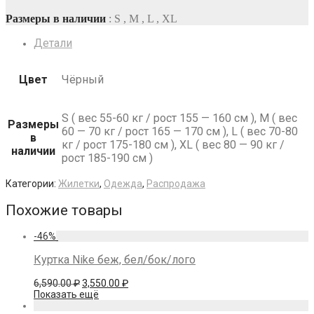
цена
цена:
составляла
3,990.00 ₽.
Размеры в наличии
: S , M , L , XL
4,990.00 ₽.
Детали
Цвет
Чёрный
S ( вес 55-60 кг / рост 155 — 160 см ), M ( вес
Размеры
60 — 70 кг / рост 165 — 170 см ), L ( вес 70-80
в
кг / рост 175-180 см ), XL ( вес 80 — 90 кг /
наличии
рост 185-190 см )
Категории:
Жилетки
,
Одежда
,
Распродажа
Похожие товары
-
46
%
Куртка Nike беж, бел/бок/лого
Первоначальная
Текущая
6,590.00
₽
3,550.00
₽
цена
цена:
Показать ещё
составляла
3,550.00 ₽.