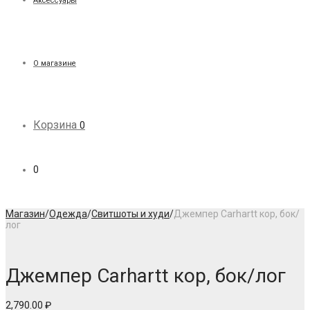
Аксессуары
О магазине
Корзина
0
0
Магазин
/
Одежда
/
Свитшоты и худи
/
Джемпер Carhartt кор, бок/
лог
Джемпер Carhartt кор, бок/лог
2,790.00
₽