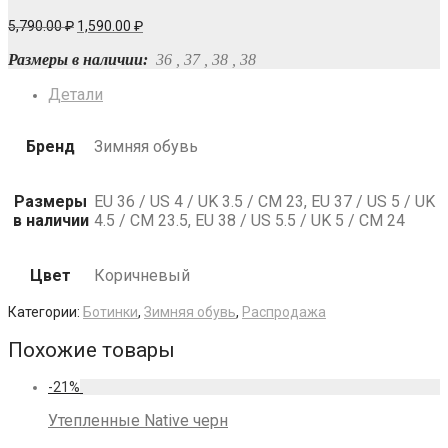
Первоначальная
Текущая
5,790.00
₽
1,590.00
₽
цена
цена:
составляла
1,590.00 ₽.
Размеры в наличии:
36 , 37 , 38 , 38
5,790.00 ₽.
Детали
Бренд
Зимняя обувь
Размеры
EU 36 / US 4 / UK 3.5 / СМ 23, EU 37 / US 5 / UK
в наличии
4.5 / СМ 23.5, EU 38 / US 5.5 / UK 5 / СМ 24
Цвет
Коричневый
Категории:
Ботинки
,
Зимняя обувь
,
Распродажа
Похожие товары
-
21
%
Утепленные Native черн