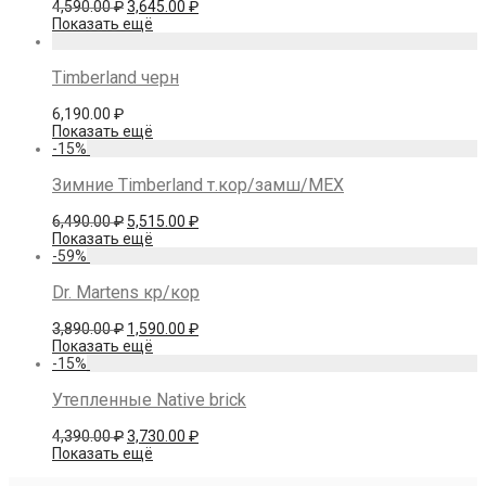
Первоначальная
Текущая
4,590.00
₽
3,645.00
₽
цена
цена:
Показать ещё
составляла
3,645.00 ₽.
4,590.00 ₽.
Timberland черн
6,190.00
₽
Показать ещё
-
15
%
Зимние Timberland т.кор/замш/МЕХ
Первоначальная
Текущая
6,490.00
₽
5,515.00
₽
цена
цена:
Показать ещё
составляла
5,515.00 ₽.
-
59
%
6,490.00 ₽.
Dr. Martens кр/кор
Первоначальная
Текущая
3,890.00
₽
1,590.00
₽
цена
цена:
Показать ещё
составляла
1,590.00 ₽.
-
15
%
3,890.00 ₽.
Утепленные Native brick
Первоначальная
Текущая
4,390.00
₽
3,730.00
₽
цена
цена:
Показать ещё
составляла
3,730.00 ₽.