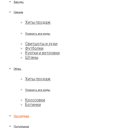
Бренды
Одежда
Хиты продаж
Показать все виды
Свитшоты и худи
Футболки
Куртки и ветровки
Штаны
Обувь
Хиты продаж
Показать все виды
Кроссовки
Ботинки
Распродажа
Популярное