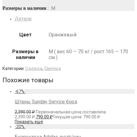
Размеры в наличии
: M
Детали
Цвет
Оранжевый
Размеры в
M ( вес 60 — 70 кг / рост 165 — 170
наличии
см )
Категории:
Одежда
,
Свитера
Похожие товары
-
67
%
Штаны Sunday Service борд
2,390.00
₽
Первоначальная цена составляла
2,390.00 ₽.
790.00
₽
Текущая цена: 790.00 ₽.
Показать ещё
-
20
%
Безрукавка Adidas желт/син