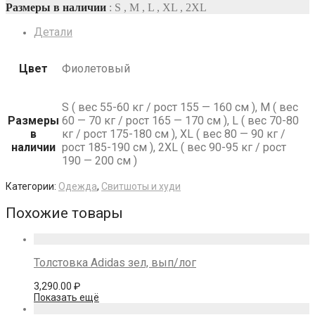
Размеры в наличии
: S , M , L , XL , 2XL
Детали
Цвет
Фиолетовый
S ( вес 55-60 кг / рост 155 — 160 см ), M ( вес
Размеры
60 — 70 кг / рост 165 — 170 см ), L ( вес 70-80
в
кг / рост 175-180 см ), XL ( вес 80 — 90 кг /
наличии
рост 185-190 см ), 2XL ( вес 90-95 кг / рост
190 — 200 см )
Категории:
Одежда
,
Свитшоты и худи
Похожие товары
Толстовка Adidas зел, вып/лог
3,290.00
₽
Показать ещё