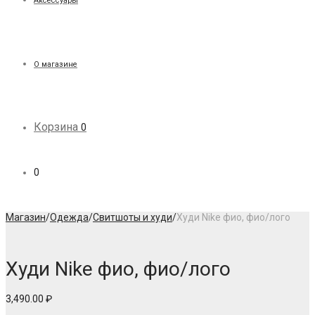
Аксессуары
О магазине
Корзина
0
0
Магазин
/
Одежда
/
Свитшоты и худи
/
Худи Nike фио, фио/лого
Худи Nike фио, фио/лого
3,490.00
₽