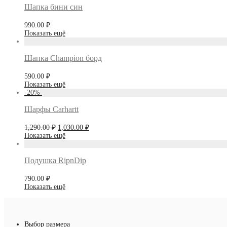
Шапка бини син
990.00
₽
Показать ещё
Шапка Champion борд
590.00
₽
Показать ещё
-
20
%
Шарфы Carhartt
Первоначальная
Текущая
1,290.00
₽
1,030.00
₽
цена
цена:
Показать ещё
составляла
1,030.00 ₽.
1,290.00 ₽.
Подушка RipnDip
790.00
₽
Показать ещё
Выбор размера