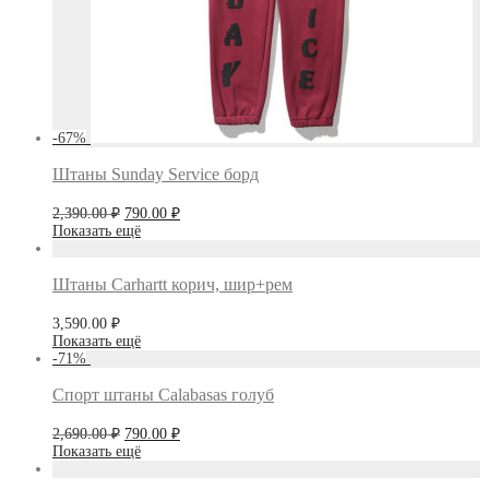
-
67
%
Штаны Sunday Service борд
Первоначальная
Текущая
2,390.00
₽
790.00
₽
цена
цена:
Показать ещё
составляла
790.00 ₽.
2,390.00 ₽.
Штаны Carhartt корич, шир+рем
3,590.00
₽
Показать ещё
-
71
%
Спорт штаны Calabasas голуб
Первоначальная
Текущая
2,690.00
₽
790.00
₽
цена
цена:
Показать ещё
составляла
790.00 ₽.
2,690.00 ₽.