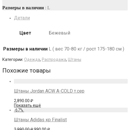
цена
цена:
составляла
790.00 ₽.
Размеры в наличии
: L
2,990.00 ₽.
Детали
Цвет
Бежевый
Размеры в наличии
L ( вес 70-80 кг / рост 175-180 см )
Категории:
Одежда
,
Распродажа
,
Штаны
Похожие товары
Штаны Jordan ACW A-COLD т.сер
2,890.00
₽
Показать ещё
-
67
%
Штаны Adidas кр Finalist
Первоначальная
Текущая
2,990.00
₽
990.00
₽