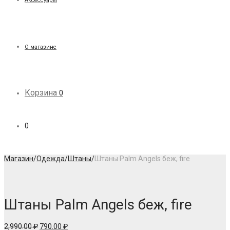
Аксессуары
О магазине
Корзина
0
0
Магазин
/
Одежда
/
Штаны
/
Штаны Palm Angels беж, fire
Штаны Palm Angels беж, fire
Первоначальная
Текущая
2,990.00
₽
790.00
₽