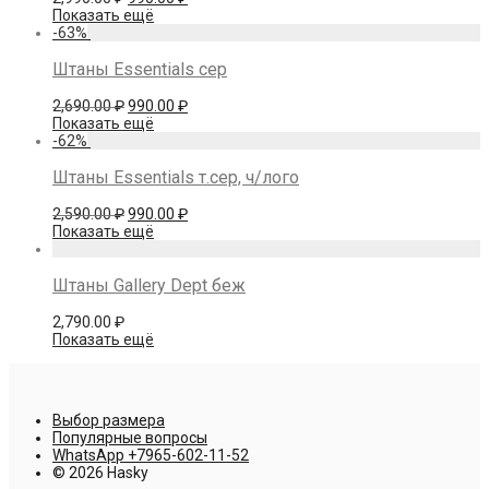
цена
цена:
Показать ещё
составляла
990.00 ₽.
-
63
%
2,990.00 ₽.
Штаны Essentials сер
Первоначальная
Текущая
2,690.00
₽
990.00
₽
цена
цена:
Показать ещё
составляла
990.00 ₽.
-
62
%
2,690.00 ₽.
Штаны Essentials т.сер, ч/лого
Первоначальная
Текущая
2,590.00
₽
990.00
₽
цена
цена:
Показать ещё
составляла
990.00 ₽.
2,590.00 ₽.
Штаны Gallery Dept беж
2,790.00
₽
Показать ещё
Выбор размера
Популярные вопросы
WhatsApp +7965-602-11-52
© 2026 Hasky