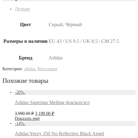
Детали
Цвет
Серый, Чёрный
Размеры в наличии
EU 43 / US 9.5 / UK 8.5 / СМ 27.5
Бренд
Adidas
Категории:
adidas
,
Кроссовки
Похожие товары
-
20
%
Adidas Superstar Melting беж/кор/зел
Первоначальная
Текущая
3,990.00
₽
3,190.00
₽
цена
цена:
Показать ещё
составляла
3,190.00 ₽.
-
14
%
3,990.00 ₽.
Adidas Yeezy 350 No Reflective Black Angel