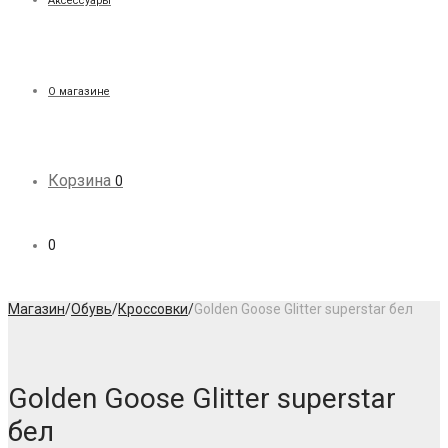
Аксессуары
О магазине
Корзина
0
0
Магазин
/
Обувь
/
Кроссовки
/
Golden Goose Glitter superstar бел
Golden Goose Glitter superstar
бел