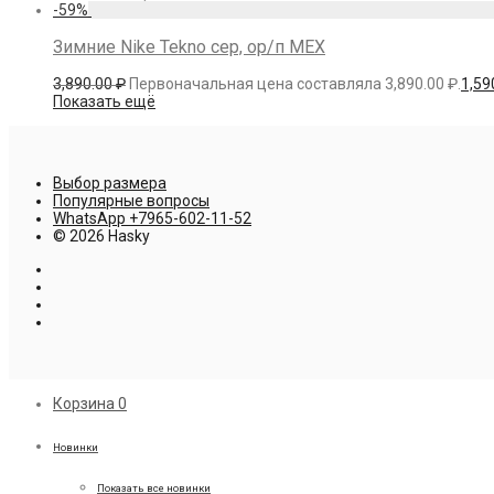
-
59
%
Зимние Nike Tekno сер, ор/п МЕХ
3,890.00
₽
Первоначальная цена составляла 3,890.00 ₽.
1,59
Показать ещё
Выбор размера
Популярные вопросы
WhatsApp +7965-602-11-52
© 2026 Hasky
Корзина
0
Новинки
Показать все новинки