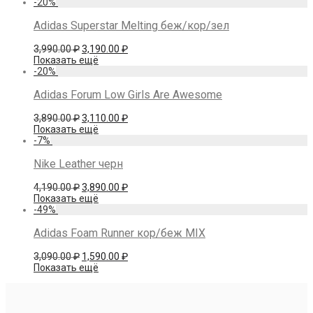
составляла
4,070.00 ₽.
-
20
%
4,790.00 ₽.
Adidas Superstar Melting беж/кор/зел
Первоначальная
Текущая
3,990.00
₽
3,190.00
₽
цена
цена:
Показать ещё
составляла
3,190.00 ₽.
-
20
%
3,990.00 ₽.
Adidas Forum Low Girls Are Awesome
Первоначальная
Текущая
3,890.00
₽
3,110.00
₽
цена
цена:
Показать ещё
составляла
3,110.00 ₽.
-
7
%
3,890.00 ₽.
Nike Leather черн
Первоначальная
Текущая
4,190.00
₽
3,890.00
₽
цена
цена:
Показать ещё
составляла
3,890.00 ₽.
-
49
%
4,190.00 ₽.
Adidas Foam Runner кор/беж MIX
Первоначальная
Текущая
3,090.00
₽
1,590.00
₽
цена
цена:
Показать ещё
составляла
1,590.00 ₽.
3,090.00 ₽.