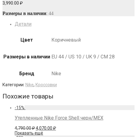
3,990.00
₽
Размеры в наличии
: 44
Детали
Цвет
Коричневый
Размеры в наличии
EU 44 / US 10 / UK 9 / СМ 28
Бренд
Nike
Категории:
Nike
,
Кроссовки
Похожие товары
-
15
%
Утепленные Nike Force Shell черн/МЕХ
Первоначальная
Текущая
4,790.00
₽
4,070.00
₽
цена
цена:
Показать ещё