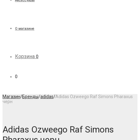
Аксессуары
О магазине
Корзина
0
0
Магазин
/
Бренды
/
adidas
/
Adidas Ozweego Raf Simons Pharaxus
черн
Adidas Ozweego Raf Simons
Pharaxus черн