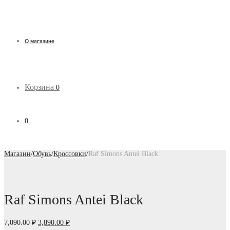
О магазине
Корзина
0
0
Магазин
/
Обувь
/
Кроссовки
/
Raf Simons Antei Black
Raf Simons Antei Black
Первоначальная
Текущая
7,090.00
₽
3,890.00
₽
цена
цена: