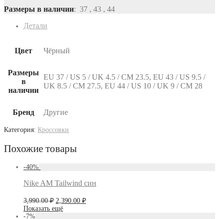
составляла
3,890.00 ₽.
Размеры в наличии
: 37 , 43 , 44
7,090.00 ₽.
Детали
Цвет
Чёрный
Размеры
EU 37 / US 5 / UK 4.5 / СМ 23.5, EU 43 / US 9.5 /
в
UK 8.5 / СМ 27.5, EU 44 / US 10 / UK 9 / СМ 28
наличии
Бренд
Другие
Категория:
Кроссовки
Похожие товары
-
40
%
Nike AM Tailwind син
Первоначальная
Текущая
3,990.00
₽
2,390.00
₽
цена
цена:
Показать ещё
составляла
2,390.00 ₽.
-
7
%