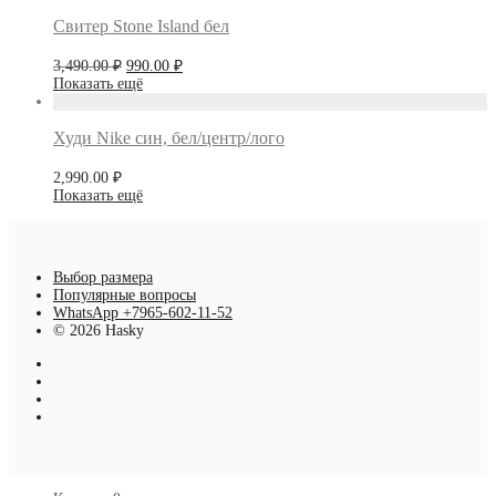
Свитер Stone Island бел
Первоначальная
Текущая
3,490.00
₽
990.00
₽
цена
цена:
Показать ещё
составляла
990.00 ₽.
3,490.00 ₽.
Худи Nike син, бел/центр/лого
2,990.00
₽
Показать ещё
Выбор размера
Популярные вопросы
WhatsApp +7965-602-11-52
© 2026 Hasky