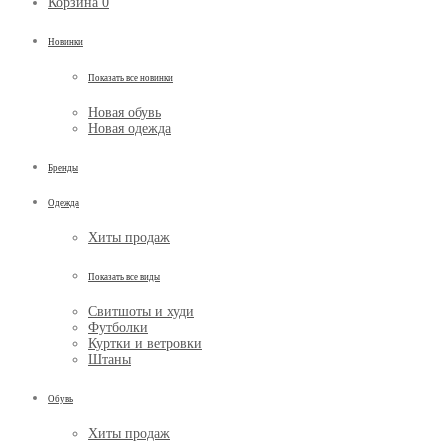
Корзина
0
Новинки
Показать все новинки
Новая обувь
Новая одежда
Бренды
Одежда
Хиты продаж
Показать все виды
Свитшоты и худи
Футболки
Куртки и ветровки
Штаны
Обувь
Хиты продаж