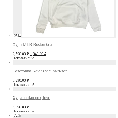
-
25
%
Худи MLB Boston бел
Первоначальная
Текущая
2,590.00
₽
1,940.00
₽
цена
цена:
Показать ещё
составляла
1,940.00 ₽.
2,590.00 ₽.
Толстовка Adidas зел, вып/лог
3,290.00
₽
Показать ещё
Худи Jordan роз, love
3,090.00
₽
Показать ещё
-
72
%