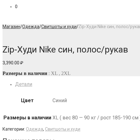
0
Магазин
/
Одежда
/
Свитшоты и худи
/
Zip-Худи Nike син, полос/рука
Zip-Худи Nike син, полос/рукав
3,390.00
₽
Размеры в наличии
: XL , 2XL
Детали
Цвет
Синий
Размеры в наличии
XL ( вес 80 — 90 кг / рост 185-190 см 
Категории:
Одежда
,
Свитшоты и худи